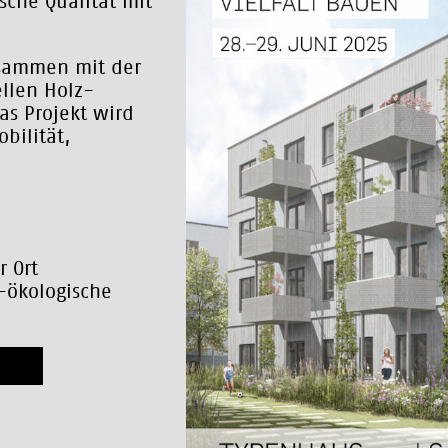
sche Qualität mit
.
usammen mit der
llen Holz-
s Projekt wird
bilität,
r Ort
-ökologische