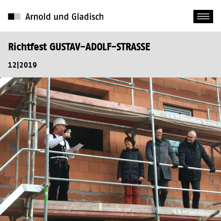
Richtfest GUSTAV-ADOLF-STRASSE
12|2019
Von links: M. Bettge, J. Meitzner, L. Holborn, F.Arnold