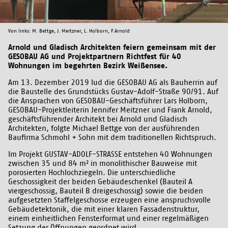
Von links: M. Bettge, J. Meitzner, L. Holborn, F.Arnold
Arnold und Gladisch Architekten feiern gemeinsam mit der
GESOBAU AG und Projektpartnern Richtfest für 40
Wohnungen im begehrten Bezirk Weißensee.
Am 13. Dezember 2019 lud die GESOBAU AG als Bauherrin auf
die Baustelle des Grundstücks Gustav-Adolf-Straße 90/91. Auf
die Ansprachen von GESOBAU-Geschäftsführer Lars Holborn,
GESOBAU-Projektleiterin Jennifer Meitzner und Frank Arnold,
geschäftsführender Architekt bei Arnold und Gladisch
Architekten, folgte Michael Bettge von der ausführenden
Baufirma Schmohl + Sohn mit dem traditionellen Richtspruch.
Im Projekt GUSTAV-ADOLF-STRASSE entstehen 40 Wohnungen
zwischen 35 und 84 m² in monolithischer Bauweise mit
porosierten Hochlochziegeln. Die unterschiedliche
Geschossigkeit der beiden Gebäudeschenkel (Bauteil A
viergeschossig, Bauteil B dreigeschossig) sowie die beiden
aufgesetzten Staffelgeschosse erzeugen eine anspruchsvolle
Gebäudetektonik, die mit einer klaren Fassadenstruktur,
einem einheitlichen Fensterformat und einer regelmäßigen
Setzung der Öffnungen geordnet wird.