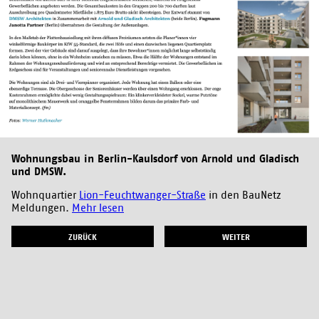
Wohnungsbau in Berlin-Kaulsdorf von Arnold und Gladisch
und DMSW.
Wohnquartier
Lion-Feuchtwanger-Straße
in den BauNetz
Meldungen.
Mehr lesen
ZURÜCK
WEITER